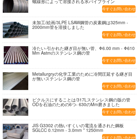
螺線形によって溶接される水パイプライン
今すぐお問い合わせ
未加工/絵画/3LPE LSAW鋼管の炭素鋼は325mm -
2000mm管を溶接しました
今すぐお問い合わせ
冷たい-引かれた継ぎ目が無い管、Φ6.00 mm - Φ610
Mm Astmのステンレス鋼の管
今すぐお問い合わせ
Metallurgryの化学工業のために冷間圧延する継ぎ目
が無いステンレス鋼の管
今すぐお問い合わせ
ピクルスにすることは/317Lステンレス鋼の版の管
ODを石油のための6つ- 630のMm磨きました
今すぐお問い合わせ
JIS G3302 の熱いすくいの電流を通された鋼板
SGLCC 0.12mm - 3.0mm * 1250mm
今すぐお問い合わせ