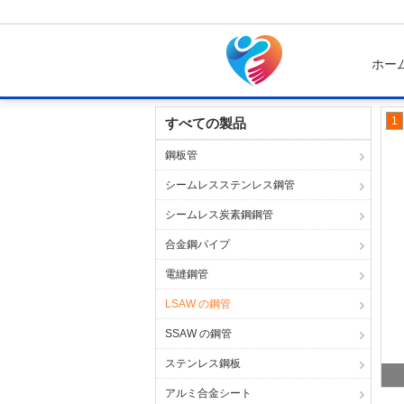
ホー
ホーム
製品
LSAW の鋼管
1
すべての製品
鋼板管
シームレスステンレス鋼管
シームレス炭素鋼鋼管
合金鋼パイプ
電縫鋼管
LSAW の鋼管
SSAW の鋼管
ステンレス鋼板
AP
アルミ合金シート