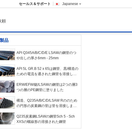
セールス＆サポート
Japanese
依頼
製品
API Q345A/B/C/D/E LSAWの鋼管のつ
や出しの厚さ6mm - 25mm
API 5L GR.B 52 x 65は鋼管、黒/構造の
ための電流を通された鋼管を溶接しま
した
ERW/EFW/鋸/LSAWの鋼管は2つの層3
つの層のPE鋼管に塗りました
構造、Q235A/B/C/D/LSAW Rののため
の円形の炭素鋼の管は管を溶接しまし
た
Q235炭素鋼LSAWの鋼管Sch 5 - Sch
XXSの螺線形の溶接された鋼管