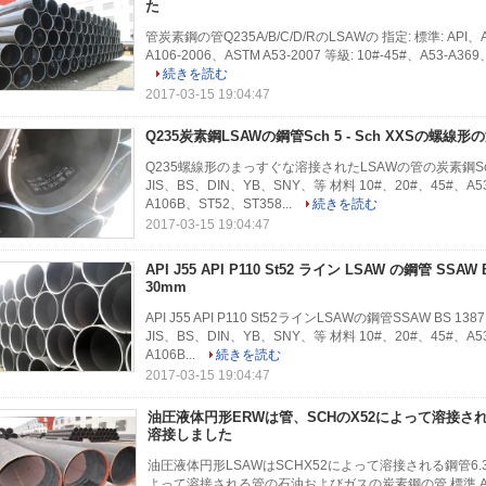
た
管炭素鋼の管Q235A/B/C/D/RのLSAWの 指定: 標準: API、AS
A106-2006、ASTM A53-2007 等級: 10#-45#、A53-A36
続きを読む
2017-03-15 19:04:47
Q235炭素鋼LSAWの鋼管Sch 5 - Sch XXSの螺
Q235螺線形のまっすぐな溶接されたLSAWの管の炭素鋼Sch5 - 
JIS、BS、DIN、YB、SNY、等 材料 10#、20#、45#、A53
A106B、ST52、ST358...
続きを読む
2017-03-15 19:04:47
API J55 API P110 St52 ライン LSAW の鋼管 SSAW B
30mm
API J55 API P110 St52ラインLSAWの鋼管SSAW BS 138
JIS、BS、DIN、YB、SNY、等 材料 10#、20#、45#、A53
A106B...
続きを読む
2017-03-15 19:04:47
油圧液体円形ERWは管、SCHのX52によって溶接された鋼
溶接しました
油圧液体円形LSAWはSCHX52によって溶接される鋼管6.35 
よって溶接される管の石油およびガスの炭素鋼の管 標準 ASTM