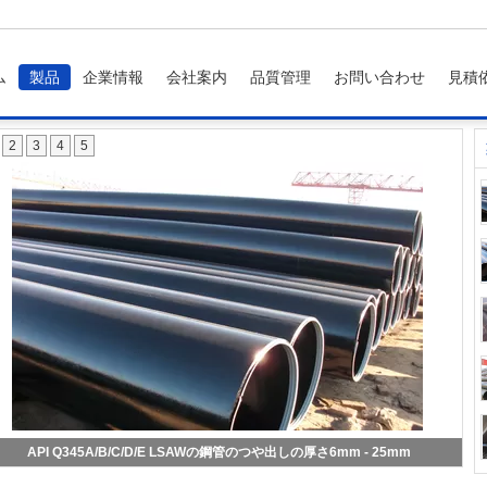
ム
製品
企業情報
会社案内
品質管理
お問い合わせ
見積
2
3
4
5
I 5L GR.B 52 x 65は鋼管、黒/構造のための電流を通された鋼管を溶接しました