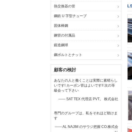
L
熱交換器の管
鋼鉄 U 字型チューブ
固体棒鋼
鋼管の付属品
鍛造鋼球
鋼ボルトとナット
顧客の検討
あなたの人と働くことは実際に素晴らし
いです! カーボン管はよいです!! 次の等
級会って下さい
—— SAT TEX 代理店 PVT。 株式会社
専門のグループは、私をそれほど助けま
す
—— AL NAJIM のサウジ把握 CO.株式会