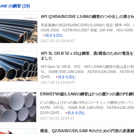
(19)
SAW の鋼管
API Q345A/B/C/D/E LSAWの鋼管のつや出しの厚さ6m
管炭素鋼の管Q345A/B/C/D/RのLSAWの 指定: 標準: API、A
A106-2006、ASTM A53-2007 等級: 10#-45#、A53-A36
続きを読む
2017-03-15 19:04:47
API 5L GR.B 52 x 65は鋼管、黒/構造のための
ました
API Spec 5L GR.B、X52、X65 LSAWの鋼管の黒は及
5L、ASME B36.10M-2004、ASTM A106-2006、ASTM A5
Q345...
続きを読む
2017-03-15 19:04:47
ERW/EFW/鋸/LSAWの鋼管は2つの層3つの層のPE
2つの層および3つの層のPEのコーティング鋼管が付いているERW
ASTM、API 5L、ASME B36.10M-2004、ASTM A106-200
Q195-Q345...
続きを読む
2017-03-15 19:04:47
構造、Q235A/B/C/D/LSAW Rののための円形の