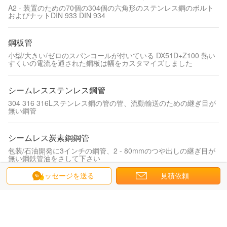
A2 - 装置のための70個の304個の六角形のステンレス鋼のボルト
およびナットDIN 933 DIN 934
鋼板管
小型/大きい/ゼロのスパンコールが付いている DX51D+Z100 熱い
すくいの電流を通された鋼板は幅をカスタマイズしました
シームレスステンレス鋼管
304 316 316Lステンレス鋼の管の管、流動輸送のための継ぎ目が
無い鋼管
シームレス炭素鋼鋼管
包装/石油開発に3インチの鋼管、2 - 80mmのつや出しの継ぎ目が
無い鋼鉄管油をさして下さい
メッセージを送る
見積依頼
合金鋼パイプ
S32205複式アパートのステンレス鋼の管、継ぎ目が無い風邪-石
油のための引かれた鋼鉄管