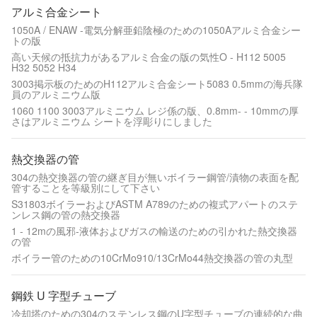
アルミ合金シート
1050A / ENAW -電気分解亜鉛陰極のための1050Aアルミ合金シー
トの版
高い天候の抵抗力があるアルミ合金の版の気性O - H112 5005
H32 5052 H34
3003掲示板のためのH112アルミ合金シート5083 0.5mmの海兵隊
員のアルミニウム版
1060 1100 3003アルミニウム レジ係の版、0.8mm- - 10mmの厚
さはアルミニウム シートを浮彫りにしました
熱交換器の管
304の熱交換器の管の継ぎ目が無いボイラー鋼管/漬物の表面を配
管することを等級別にして下さい
S31803ボイラーおよびASTM A789のための複式アパートのステ
ンレス鋼の管の熱交換器
1 - 12mの風邪-液体およびガスの輸送のための引かれた熱交換器
の管
ボイラー管のための10CrMo910/13CrMo44熱交換器の管の丸型
鋼鉄 U 字型チューブ
冷却塔のための304のステンレス鋼のU字型チューブの連続的な曲