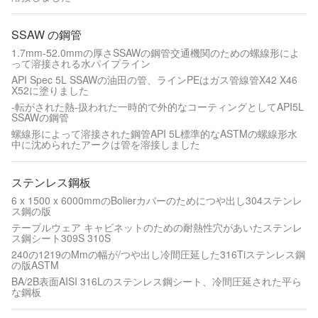
SSAW の鋼管
1.7mm-52.0mmの厚さSSAWの鋼管交通機関のための螺線形によ
って溶接される水パイプライン
API Spec 5L SSAWの油田の管、ラインPEはガス管線管X42 X46
X52に塗りました
-転がされた熱-扱われた一時的で外的なコーティングとしてAPI5L
SSAWの鋼管
螺線形によって溶接された鋼管API 5L標準的なASTMの螺線形水
中に沈められたアークは管を溶接しました
ステンレス鋼板
6 x 1500 x 6000mmのBolierカバーのためにつや出し304ステンレ
ス鋼の版
テーブルウェア キャビネットのための耐熱性穴があいたステンレ
ス鋼シート309S 310S
240の1219のMmの幅が/つや出し冷間圧延した316Tiステンレス鋼
の版ASTM
BA/2B表面AISI 316Lのステンレス鋼シート、冷間圧延された平ら
な鋼板