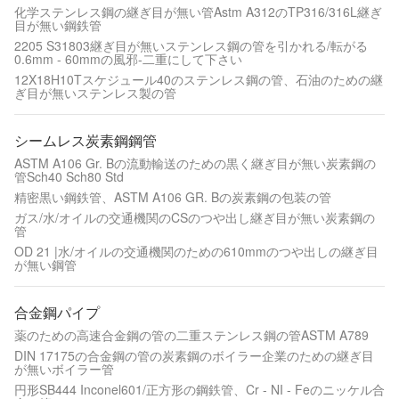
化学ステンレス鋼の継ぎ目が無い管Astm A312のTP316/316L継ぎ
目が無い鋼鉄管
2205 S31803継ぎ目が無いステンレス鋼の管を引かれる/転がる
0.6mm - 60mmの風邪-二重にして下さい
12X18H10Tスケジュール40のステンレス鋼の管、石油のための継
ぎ目が無いステンレス製の管
シームレス炭素鋼鋼管
ASTM A106 Gr. Bの流動輸送のための黒く継ぎ目が無い炭素鋼の
管Sch40 Sch80 Std
精密黒い鋼鉄管、ASTM A106 GR. Bの炭素鋼の包装の管
ガス/水/オイルの交通機関のCSのつや出し継ぎ目が無い炭素鋼の
管
OD 21 |水/オイルの交通機関のための610mmのつや出しの継ぎ目
が無い鋼管
合金鋼パイプ
薬のための高速合金鋼の管の二重ステンレス鋼の管ASTM A789
DIN 17175の合金鋼の管の炭素鋼のボイラー企業のための継ぎ目
が無いボイラー管
円形SB444 Inconel601/正方形の鋼鉄管、Cr - NI - Feのニッケル合