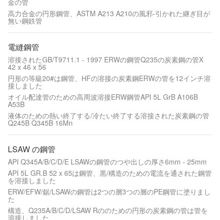
金の管
高力合金の円形鋼管、ASTM A213 A210の風邪-引かれた継ぎ目が
無い鋼鉄管
電縫鋼管
溶接されたGB/T9711.1 - 1997 ERWの鋼管Q235の炭素鋼の管X
42 x 46 x 56
円形の等級20#は鋼管、HFの溶接の炭素鋼ERWの管を12インチ溶
接しました
オイル配達管のための高周波溶接ERW鋼管API 5L GrB A106B
A53B
液体のための熱い終了する/冷たい終了する溶接された炭素鋼の管
Q245B Q345B 16Mn
LSAW の鋼管
API Q345A/B/C/D/E LSAWの鋼管のつや出しの厚さ6mm - 25mm
API 5L GR.B 52 x 65は鋼管、黒/構造のための電流を通された鋼管
を溶接しました
ERW/EFW/鋸/LSAWの鋼管は2つの層3つの層のPE鋼管に塗りまし
た
構造、Q235A/B/C/D/LSAW Rののための円形の炭素鋼の管は管を
溶接しました