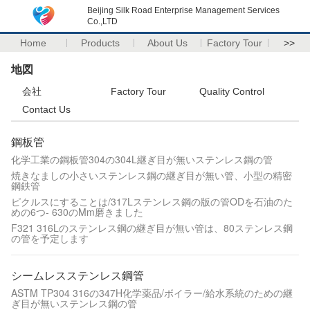
Beijing Silk Road Enterprise Management Services
Co.,LTD
Home
Products
About Us
Factory Tour
>>
地図
会社
Factory Tour
Quality Control
Contact Us
鋼板管
化学工業の鋼板管304の304L継ぎ目が無いステンレス鋼の管
焼きなましの小さいステンレス鋼の継ぎ目が無い管、小型の精密
鋼鉄管
ピクルスにすることは/317Lステンレス鋼の版の管ODを石油のた
めの6つ- 630のMm磨きました
F321 316Lのステンレス鋼の継ぎ目が無い管は、80ステンレス鋼
の管を予定します
シームレスステンレス鋼管
ASTM TP304 316の347H化学薬品/ボイラー/給水系統のための継
ぎ目が無いステンレス鋼の管