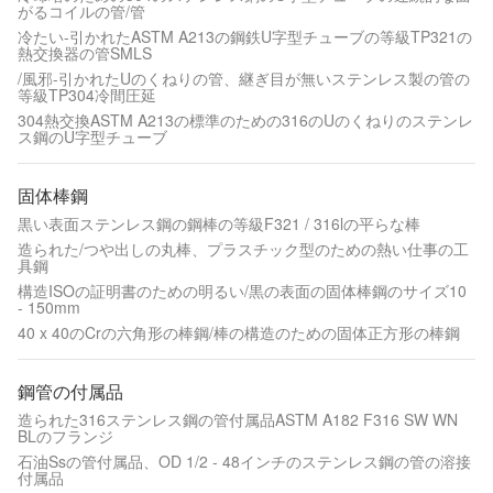
がるコイルの管/管
冷たい-引かれたASTM A213の鋼鉄U字型チューブの等級TP321の
熱交換器の管SMLS
/風邪-引かれたUのくねりの管、継ぎ目が無いステンレス製の管の
等級TP304冷間圧延
304熱交換ASTM A213の標準のための316のUのくねりのステンレ
ス鋼のU字型チューブ
固体棒鋼
黒い表面ステンレス鋼の鋼棒の等級F321 / 316lの平らな棒
造られた/つや出しの丸棒、プラスチック型のための熱い仕事の工
具鋼
構造ISOの証明書のための明るい/黒の表面の固体棒鋼のサイズ10
- 150mm
40 x 40のCrの六角形の棒鋼/棒の構造のための固体正方形の棒鋼
鋼管の付属品
造られた316ステンレス鋼の管付属品ASTM A182 F316 SW WN
BLのフランジ
石油Ssの管付属品、OD 1/2 - 48インチのステンレス鋼の管の溶接
付属品