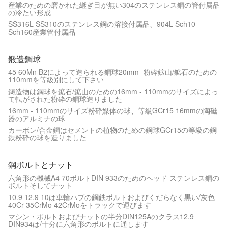
産業のための磨かれた継ぎ目が無い304のステンレス鋼の管付属品
の冷たい形成
SS316L SS310のステンレス鋼の溶接付属品、904L Sch10 -
Sch160産業管付属品
鍛造鋼球
45 60Mn B2によって造られる鋼球20mm -粉砕鉱山/鉱石のための
110mmを等級別にして下さい
鋳造物は鋼球を鉱石/鉱山のための16mm - 110mmのサイズによっ
て転がされた粉砕の鋼球造りました
16mm - 110mmのサイズ粉砕媒体の球、等級GCr15 16mmの陶磁
器のアルミナの球
カーボン/合金鋼はセメントの植物のための鋼球GCr15の等級の鋼
鉄粉砕の球を造りました
鋼ボルトとナット
六角形の機械A4 70ボルトDIN 933のためのヘッド ステンレス鋼の
ボルトそしてナット
10.9 12.9 10は車輪ハブの鋼鉄ボルトおよびくだらなく黒い/灰色
40Cr 35CrMo 42CrMoをトラックで運びます
マシン・ボルトおよびナットの半分DIN125Aのクラス12.9
DIN934は/十分に六角形のボルトに通します